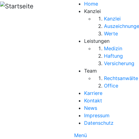
Direkt zum Inhalt
Home
Kanzlei
Kanzlei
Auszeichnung
Werte
Leistungen
Medizin
Haftung
Versicherung
Team
Rechtsanwälte
Office
Karriere
Kontakt
News
Impressum
Datenschutz
Menü