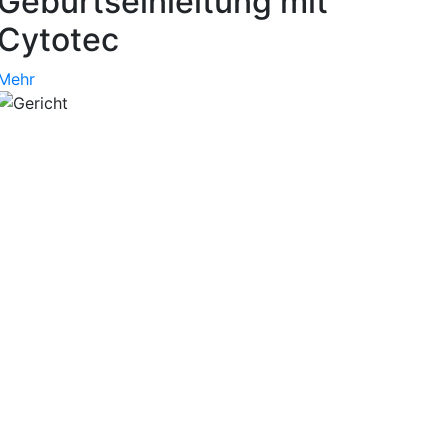
Geburtseinleitung mit
Cytotec
Mehr